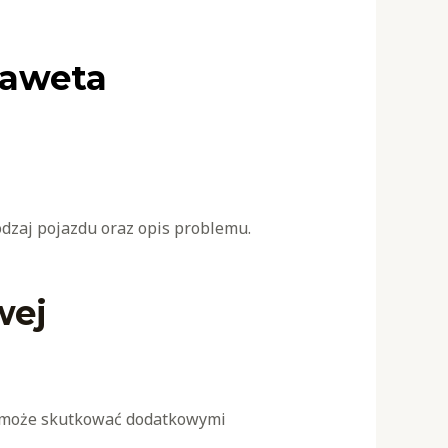
laweta
odzaj pojazdu oraz opis problemu.
wej
my może skutkować dodatkowymi