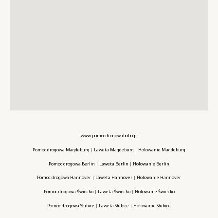
www.pomocdrogowabobo.pl
Pomoc drogowa Magdeburg
|
Laweta Magdeburg
|
Holowanie Magdeburg
Pomoc drogowa Berlin
|
Laweta Berlin
|
Holowanie Berlin
Pomoc drogowa Hannover
|
Laweta Hannover
|
Holowanie Hannover
Pomoc drogowa Świecko
|
Laweta Świecko
|
Holowanie Świecko
Pomoc drogowa Słubice
|
Laweta Słubice
|
Holowanie Słubice